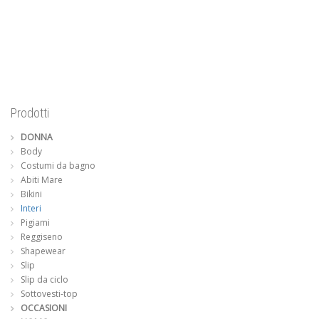
originale
attuale
era:
è:
€ 79.00.
€ 47.00.
Prodotti
DONNA
Body
Costumi da bagno
Abiti Mare
Bikini
Interi
Pigiami
Reggiseno
Shapewear
Slip
Slip da ciclo
Sottovesti-top
OCCASIONI