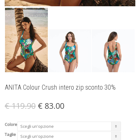
ANITA Colour Crush intero zip sconto 30%
Il
Il
€
119.90
€
83.00
prezzo
prezzo
originale
attuale
era:
è:
Colore
€ 119.90.
€ 83.00.
Taglie