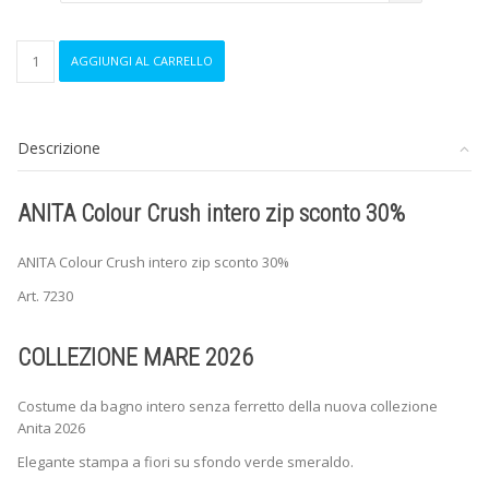
ANITA
AGGIUNGI AL CARRELLO
Colour
Crush
intero
zip
Descrizione
sconto
30%
quantità
ANITA Colour Crush intero zip sconto 30%
ANITA Colour Crush intero zip sconto 30%
Art. 7230
COLLEZIONE MARE 2026
Costume da bagno intero senza ferretto della nuova collezione
Anita 2026
Elegante stampa a fiori su sfondo verde smeraldo.