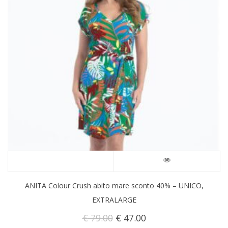
ANITA Colour Crush abito mare sconto 40% – UNICO,
EXTRALARGE
Il
Il
€
79.00
€
47.00
prezzo
prezzo