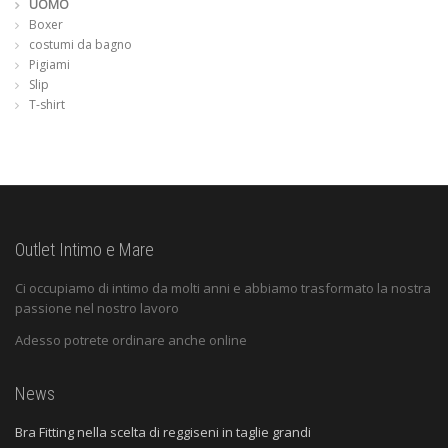
UOMO
Boxer
costumi da bagno
Pigiami
Slip
T-shirt
Outlet Intimo e Mare
Ci occupiamo di intimo da molti anni e abbiamo trasformato la nostra
passione nel nostro lavoro
Adesso potrete ordinare anche online
News
Bra Fitting nella scelta di reggiseni in taglie grandi