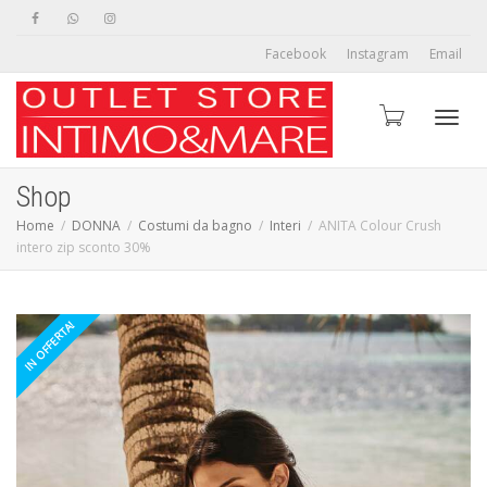
Facebook
Instagram
Email
Toggl
Shop
Home
DONNA
Costumi da bagno
Interi
ANITA Colour Crush
intero zip sconto 30%
navig
IN OFFERTA!